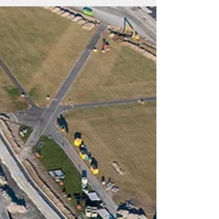
ABN AMRO gaat virtueel met Google
Streetview
De ABN AMRO vestiging in Mijdrecht is
vanaf nu ook virtueel te bezoeken. Ook de
vestigingen in Aalsmeer en Amsterdam
waren al te vinden...