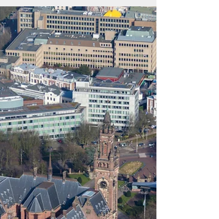
Luchtfoto's en video van de Keukenhof
2017
Op 23 maart gaat de Keukenhof weer open
voor het nieuwe seizoen in 2017. De dag
ervoor, 22 maart, vlogen wij in opdracht van
het ANP...