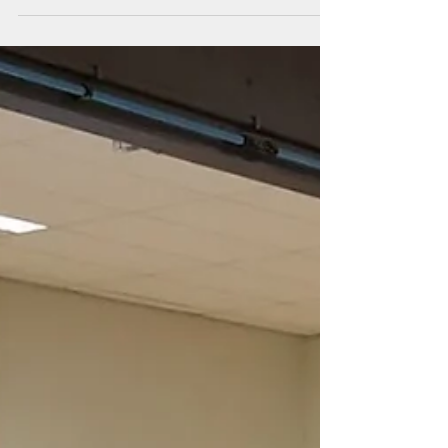
In opdracht van Bebouw Midreth heeft
Platimex een aantal saaie wanden in een
appartementencomplex in Vinkeveen
voorzien van naadloos...