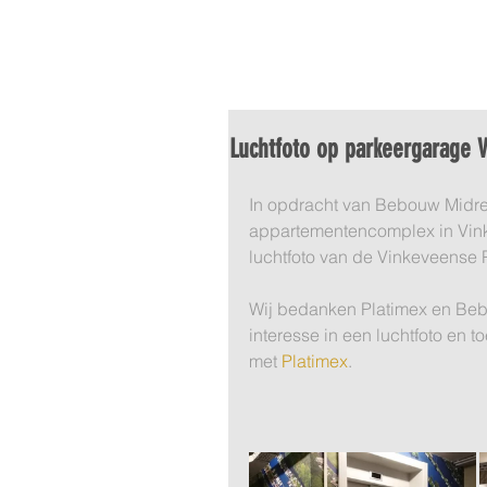
HOME
LUCHTFOTO
VI
Luchtfoto op parkeergarage
In opdracht van Bebouw Midret
appartementencomplex in Vink
luchtfoto van de Vinkeveense P
Wij bedanken Platimex en Bebo
interesse in een luchtfoto en
met 
Platimex
.