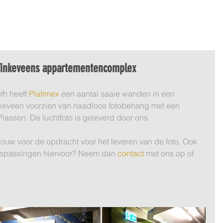
DEO
360º LUCHTFOTO
BLOG
PORTFOLIO
OVER ON
 Vinkeveens appartementencomplex
h heeft 
Platimex 
een aantal saaie wanden in een 
eveen voorzien van naadloos fotobehang met een 
lassen. De luchtfoto is geleverd door ons. 
uw voor de opdracht voor het leveren van de foto. Ook 
 toepassingen hiervoor? Neem dan 
contact 
met ons op of 