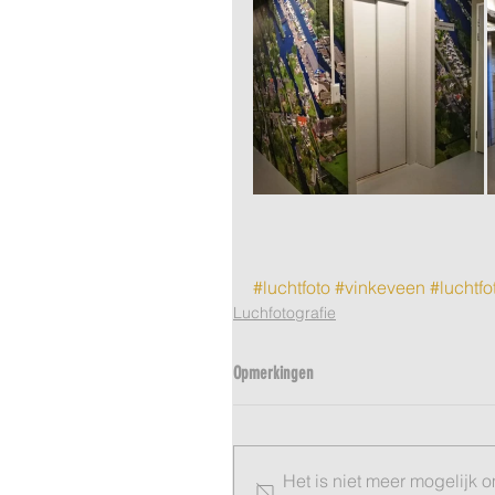
#luchtfoto
#vinkeveen
#luchtfo
Luchfotografie
Opmerkingen
Het is niet meer mogelijk 