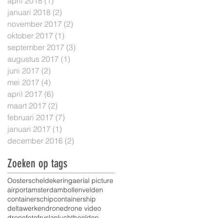
april 2018
(1)
1 post
januari 2018
(2)
2 posts
november 2017
(2)
2 posts
oktober 2017
(1)
1 post
september 2017
(3)
3 posts
augustus 2017
(1)
1 post
juni 2017
(2)
2 posts
mei 2017
(4)
4 posts
april 2017
(6)
6 posts
maart 2017
(2)
2 posts
februari 2017
(7)
7 posts
januari 2017
(1)
1 post
december 2016
(2)
2 posts
Zoeken op tags
Oosterscheldekering
aerial picture
airport
amsterdam
bollenvelden
containerschip
containership
deltawerken
drone
drone video
dronefoto
fryslan
luchtbeelden