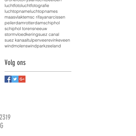
luchtfoto
luchtfotografie
luchtopname
luchtopnames
maasvlakte
msc rifaya
narcissen
peilerdam
rotterdam
schiphol
schiphol toren
sneeuw
stormvloedkering
suez canal
suez kanaal
tulpen
veere
vinkeveen
windmolens
windpark
zeeland
Volg ons
2319
2G