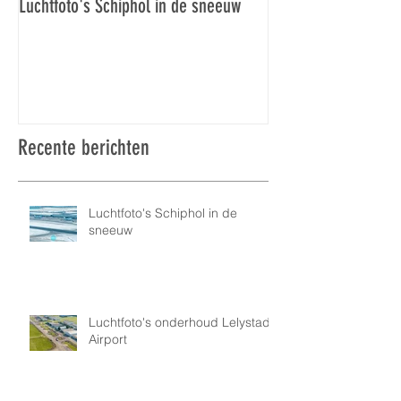
Luchtfoto's Schiphol in de sneeuw
Luchtfoto's Schiphol
Recente berichten
Luchtfoto's Schiphol in de
sneeuw
Luchtfoto's onderhoud Lelystad
Airport