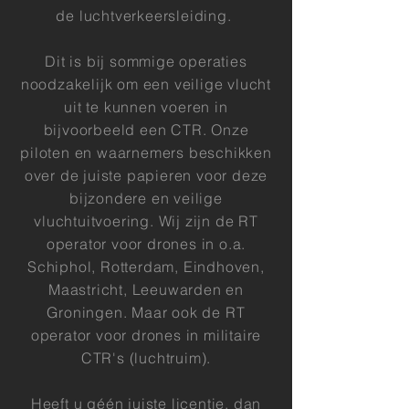
de luchtverkeersleiding.
Dit is bij sommige operaties
noodzakelijk om een veilige vlucht
uit te kunnen voeren in
bijvoorbeeld een CTR. Onze
piloten en waarnemers beschikken
over de juiste papieren voor deze
bijzondere en veilige
vluchtuitvoering. Wij zijn de RT
operator voor drones in o.a.
Schiphol, Rotterdam, Eindhoven,
Maastricht, Leeuwarden en
Groningen. Maar ook de RT
operator voor drones in militaire
CTR's (luchtruim).
Heeft u géén juiste licentie, dan