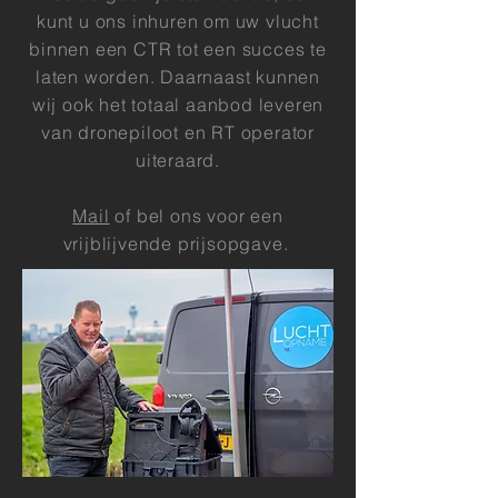
kunt u ons inhuren om uw vlucht
binnen een CTR tot een succes te
laten worden. Daarnaast kunnen
wij ook het totaal aanbod leveren
van dronepiloot en RT operator
uiteraard.
Mail
of bel ons voor een
vrijblijvende prijsopgave.