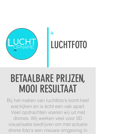
+
LUCHTFOTO
BETAALBARE PRIJZEN,
MOOI RESULTAAT
Bij het maken van luchtfoto’s komt heel
wat kijken en is écht een vak apart.
Veel opdrachten voeren wij uit met
drones. Wij werken veel voor 3D
visualisatie bedrijven om met actuele
drone foto's een nieuwe omgeving in