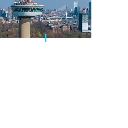
Luchtfoto laten
maken?
Of meer informatie?
KLIK HIER