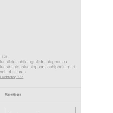
Tags:
luchtfoto
luchtfotografie
luchtopnames
luchtbeelden
luchtopname
schiphol
airport
schiphol toren
Luchfotografie
Opmerkingen