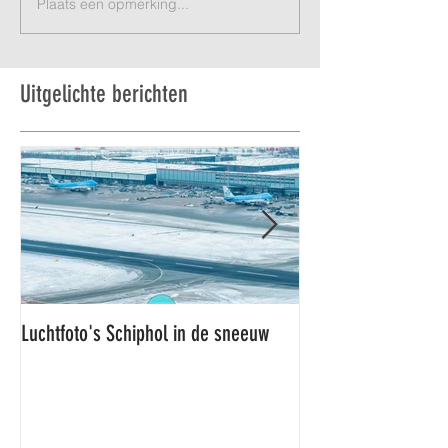
Plaats een opmerking...
Uitgelichte berichten
Luchtfoto's Schiphol in de sneeuw
Luchtfoto's Schiphol