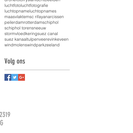
luchtfoto
luchtfotografie
luchtopname
luchtopnames
maasvlakte
msc rifaya
narcissen
peilerdam
rotterdam
schiphol
schiphol toren
sneeuw
stormvloedkering
suez canal
suez kanaal
tulpen
veere
vinkeveen
windmolens
windpark
zeeland
Volg ons
2319
2G