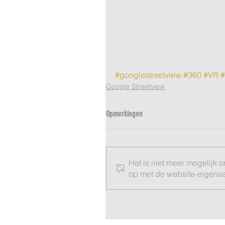
#googlestreetview
#360
#VR
#
Google Streetview
Opmerkingen
Het is niet meer mogelijk 
op met de website-eigenaar