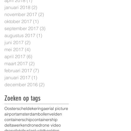
april 2018
(1)
1 post
januari 2018
(2)
2 posts
november 2017
(2)
2 posts
oktober 2017
(1)
1 post
september 2017
(3)
3 posts
augustus 2017
(1)
1 post
juni 2017
(2)
2 posts
mei 2017
(4)
4 posts
april 2017
(6)
6 posts
maart 2017
(2)
2 posts
februari 2017
(7)
7 posts
januari 2017
(1)
1 post
december 2016
(2)
2 posts
Zoeken op tags
Oosterscheldekering
aerial picture
airport
amsterdam
bollenvelden
containerschip
containership
deltawerken
drone
drone video
dronefoto
fryslan
luchtbeelden