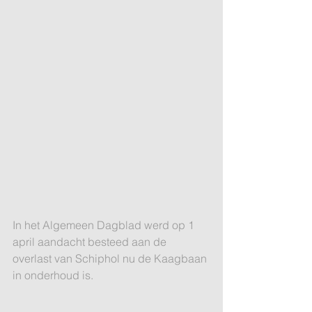
In het Algemeen Dagblad werd op 1 
april aandacht besteed aan de 
overlast van Schiphol nu de Kaagbaan 
in onderhoud is. 