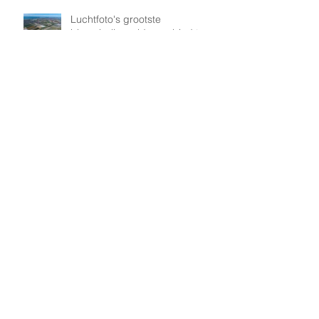
Luchtfoto's grootste
bloembollenvelden gebied ter
wereld
Luchtfoto's Koningin
Máximakazerne op Schiphol
Archief
januari 2026
(1)
1 post
september 2024
(1)
1 post
augustus 2024
(1)
1 post
maart 2024
(2)
2 posts
augustus 2023
(2)
2 posts
mei 2022
(1)
1 post