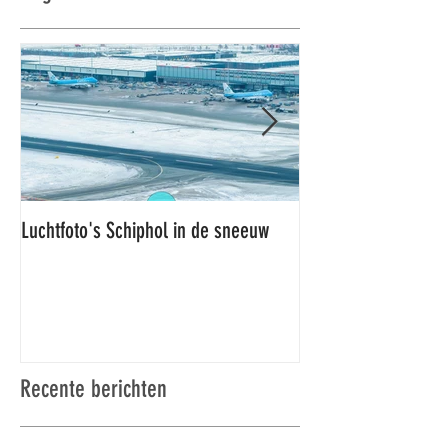
Luchtfoto's Schiphol in de sneeuw
Luchtfoto's Schiphol
Recente berichten