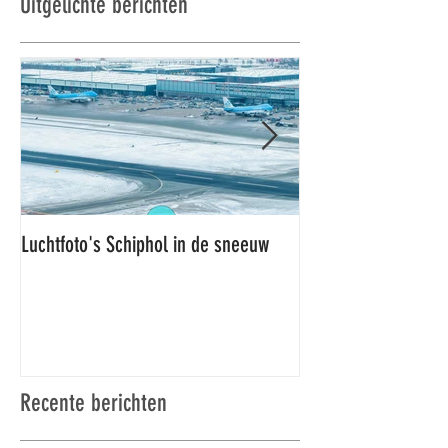
Uitgelichte berichten
Luchtfoto's Schiphol in de sneeuw
Luchtfoto's Schiphol
Recente berichten