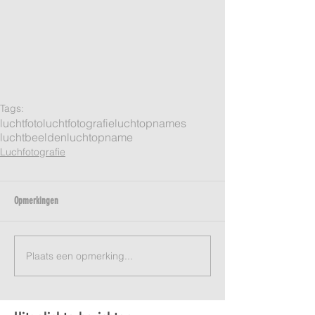
Tags:
luchtfoto
luchtfotografie
luchtopnames
luchtbeelden
luchtopname
Luchfotografie
Opmerkingen
Plaats een opmerking...