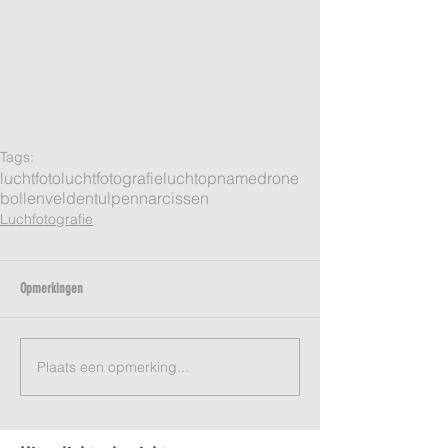
Tags:
luchtfoto
luchtfotografie
luchtopname
drone
bollenvelden
tulpen
narcissen
Luchfotografie
Opmerkingen
Plaats een opmerking...