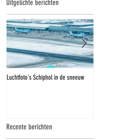
Uitgelichte berichten
Luchtfoto's Schiphol in de sneeuw
Luchtfoto's Schiphol
Recente berichten