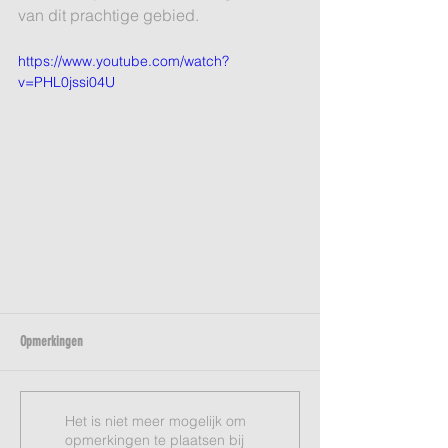
van dit prachtige gebied.
https://www.youtube.com/watch?
v=PHL0jssi04U
Opmerkingen
Het is niet meer mogelijk om
opmerkingen te plaatsen bij