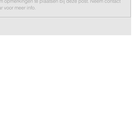
om opmerkingen te plaatsen bij deze post. Neem contact
 voor meer info.