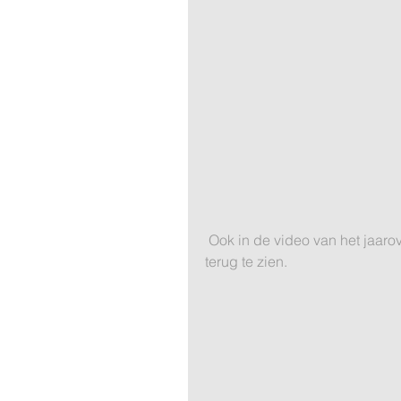
 Ook in de video van het jaaroverzicht 2017 van Schiphol zijn luchtopnames van ons 
terug te zien.