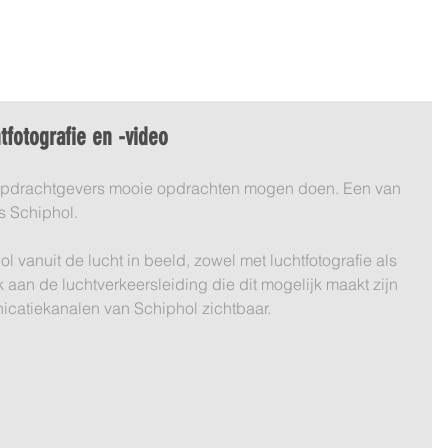
DEO
360º LUCHTFOTO
BLOG
PORTFOLIO
OVER ON
htfotografie en -video
 opdrachtgevers mooie opdrachten mogen doen. Een van 
 Schiphol. 
 vanuit de lucht in beeld, zowel met luchtfotografie als 
 aan de luchtverkeersleiding die dit mogelijk maakt zijn 
catiekanalen van Schiphol zichtbaar.