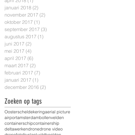
april 2018
(1)
1 post
januari 2018
(2)
2 posts
november 2017
(2)
2 posts
oktober 2017
(1)
1 post
september 2017
(3)
3 posts
augustus 2017
(1)
1 post
juni 2017
(2)
2 posts
mei 2017
(4)
4 posts
april 2017
(6)
6 posts
maart 2017
(2)
2 posts
februari 2017
(7)
7 posts
januari 2017
(1)
1 post
december 2016
(2)
2 posts
Zoeken op tags
Oosterscheldekering
aerial picture
airport
amsterdam
bollenvelden
containerschip
containership
deltawerken
drone
drone video
dronefoto
fryslan
luchtbeelden