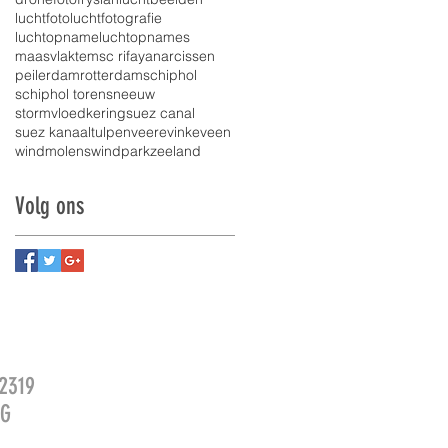
luchtfoto
luchtfotografie
luchtopname
luchtopnames
maasvlakte
msc rifaya
narcissen
peilerdam
rotterdam
schiphol
schiphol toren
sneeuw
stormvloedkering
suez canal
suez kanaal
tulpen
veere
vinkeveen
windmolens
windpark
zeeland
Volg ons
2319
2G