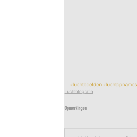
#luchtbeelden
#luchtopnames
Luchfotografie
Opmerkingen