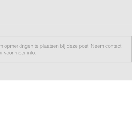
om opmerkingen te plaatsen bij deze post. Neem contact
 voor meer info.