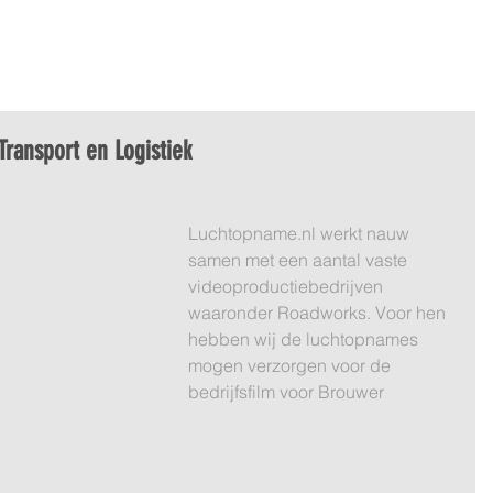
DEO
360º LUCHTFOTO
BLOG
PORTFOLIO
OVER ON
ransport en Logistiek
Luchtopname.nl werkt nauw 
samen met een aantal vaste 
videoproductiebedrijven 
waaronder Roadworks. Voor hen 
hebben wij de luchtopnames 
mogen verzorgen voor de 
bedrijfsfilm voor Brouwer 