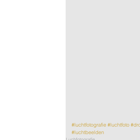
#luchtfotografie
#luchtfoto
#dr
#luchtbeelden
Luchfotografie