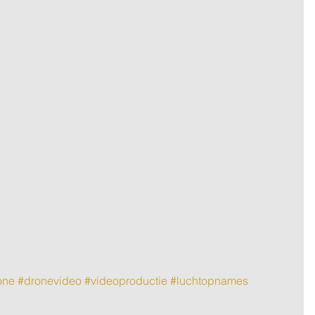
one
#dronevideo
#videoproductie
#luchtopnames