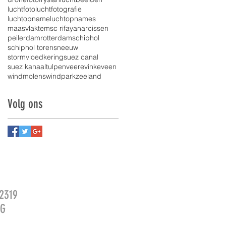
luchtfoto
luchtfotografie
luchtopname
luchtopnames
maasvlakte
msc rifaya
narcissen
peilerdam
rotterdam
schiphol
schiphol toren
sneeuw
stormvloedkering
suez canal
suez kanaal
tulpen
veere
vinkeveen
windmolens
windpark
zeeland
Volg ons
2319
2G