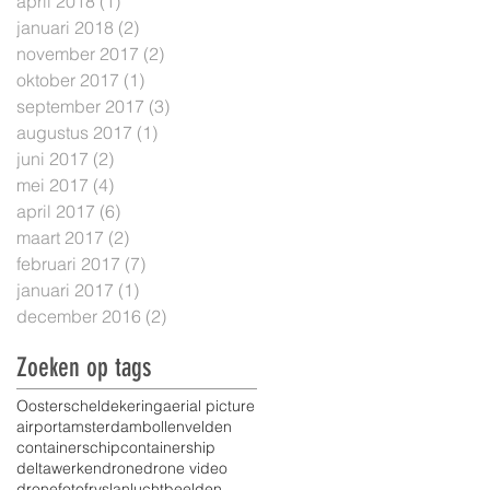
april 2018
(1)
1 post
januari 2018
(2)
2 posts
november 2017
(2)
2 posts
oktober 2017
(1)
1 post
september 2017
(3)
3 posts
augustus 2017
(1)
1 post
juni 2017
(2)
2 posts
mei 2017
(4)
4 posts
april 2017
(6)
6 posts
maart 2017
(2)
2 posts
februari 2017
(7)
7 posts
januari 2017
(1)
1 post
december 2016
(2)
2 posts
Zoeken op tags
Oosterscheldekering
aerial picture
airport
amsterdam
bollenvelden
containerschip
containership
deltawerken
drone
drone video
dronefoto
fryslan
luchtbeelden