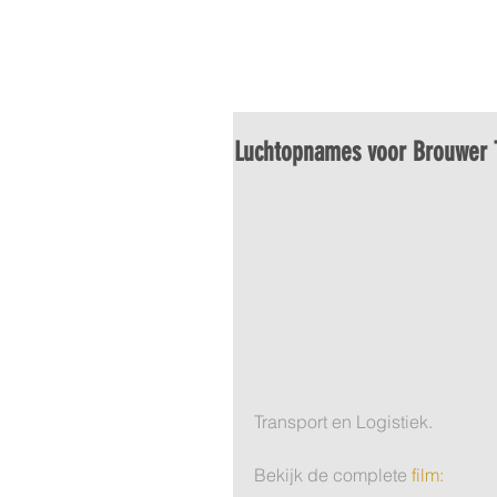
HOME
LUCHTFOTO
VI
Luchtopnames voor Brouwer T
Transport en Logistiek.
Bekijk de complete 
film: