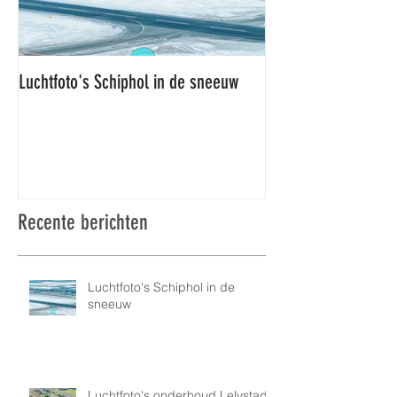
Luchtfoto's Schiphol in de sneeuw
Luchtfoto's Schiphol
Recente berichten
Luchtfoto's Schiphol in de
sneeuw
Luchtfoto's onderhoud Lelystad